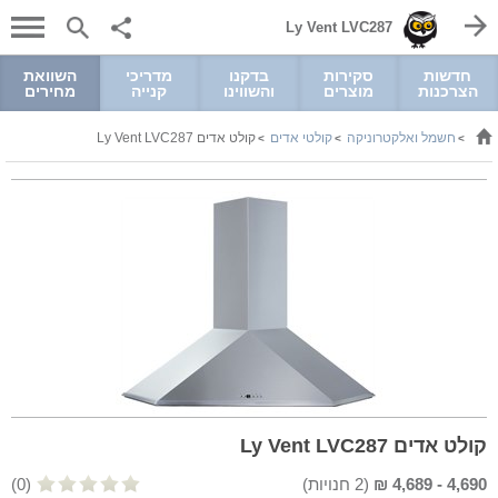
Ly Vent LVC287
חדשות
סקירות
בדקנו
מדריכי
השוואת
הצרכנות
מוצרים
והשווינו
קנייה
מחירים
חשמל ואלקטרוניקה
קולטי אדים
קולט אדים Ly Vent LVC287
>
>
>
קולט אדים Ly Vent LVC287
4,690
-
4,689
₪
(
2
חנויות)
(0)