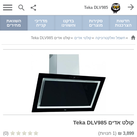
Teka DLV985
חדשות
סקירות
בדקנו
מדריכי
השוואת
הצרכנות
מוצרים
והשווינו
קנייה
מחירים
חשמל ואלקטרוניקה
קולטי אדים
קולט אדים Teka DLV985
>
>
>
קולט אדים Teka DLV985
3,899
₪
(
1
חנויות)
(0)