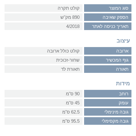
סוג המוצר
קולט תקרה
הספק שאיבה
890 מק"ש
תאריך כניסה לאתר
4/2018
עיצוב
ארובה
קולט כולל ארובה
גוף המכשיר
שחור-זכוכית
תאורה
תאורת לד
מידות
רוחב
90 ס"מ
עומק
45 ס"מ
גובה מינימלי
62.5 ס"מ
גובה מקסימלי
95.5 ס"מ