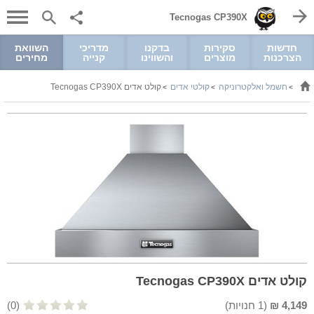
Tecnogas CP390X
חדשות
סקירות
בדקנו
מדריכי
השוואת
הצרכנות
מוצרים
והשווינו
קנייה
מחירים
חשמל ואלקטרוניקה
קולטי אדים
קולט אדים Tecnogas CP390X
>
>
>
קולט אדים Tecnogas CP390X
4,149
₪
(
1
חנויות)
(0)