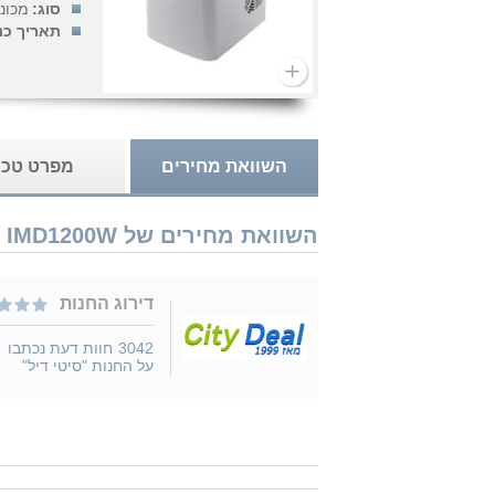
סוג:
מכונ
תאריך כנ
השוואת מחירים
מפרט טכנ
השוואת מחירים של Gorenje IMD1200W נמכר ב 1 חנויות
דירוג החנות
3042
חוות דעת נכתבו
על החנות "סיטי דיל"