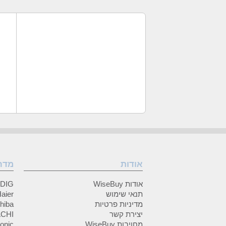
אודות
מדר
אודות WiseBuy
GRUNDIG
תנאי שימוש
Haier (האיי
מדיניות פרטיות
Toshiba (
יצירת קשר
HITACHI 
מחויבות WiseBuy
anasonic