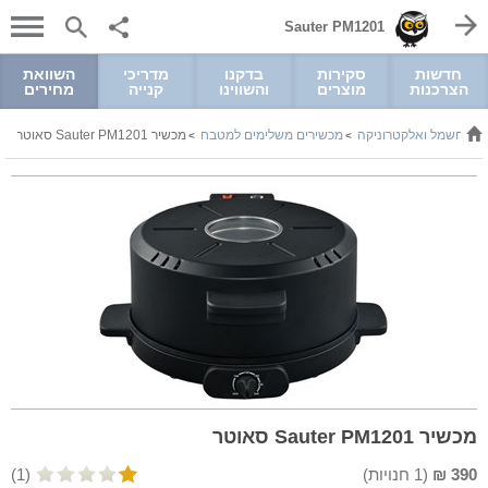
Sauter PM1201
חדשות
סקירות
בדקנו
מדריכי
השוואת
הצרכנות
מוצרים
והשווינו
קנייה
מחירים
חשמל ואלקטרוניקה
מכשירים משלימים למטבח
מכשיר Sauter PM1201 סאוטר
>
>
>
מכשיר Sauter PM1201 סאוטר
390
₪
(
1
חנויות)
(1)