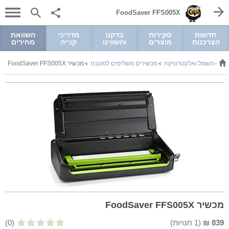
FoodSaver FFS005X
חדשות
סקירות
בדקנו
מדריכי
השוואת
הצרכנות
מוצרים
והשווינו
קנייה
מחירים
חשמל ואלקטרוניקה
מכשירים משלימים למטבח
מכשיר FoodSaver FFS005X
>
>
>
מכשיר FoodSaver FFS005X
839
₪
(
1
חנויות)
(0)