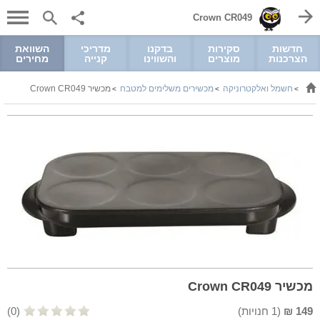
Crown CR049
חדשות
סקירות
בדקנו
מדריכי
השוואת
הצרכנות
מוצרים
והשווינו
קנייה
מחירים
חשמל ואלקטרוניקה
מכשירים משלימים למטבח
מכשיר Crown CR049
>
>
>
מכשיר Crown CR049
149
₪
(
1
חנויות)
(0)