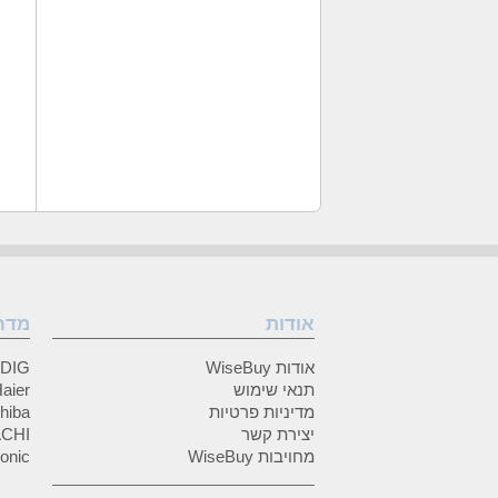
אודות
מדר
אודות WiseBuy
GRUNDIG
תנאי שימוש
Haier (האיי
מדיניות פרטיות
Toshiba (
יצירת קשר
HITACHI 
מחויבות WiseBuy
anasonic