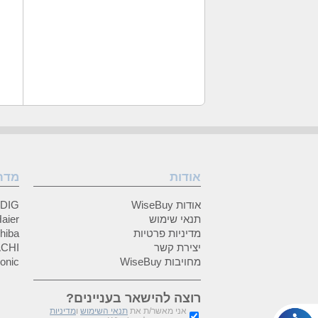
אודות
מדר
אודות WiseBuy
GRUNDIG
תנאי שימוש
Haier (האיי
מדיניות פרטיות
Toshiba (
יצירת קשר
HITACHI 
מחויבות WiseBuy
anasonic
רוצה להישאר בעניינים?
אני מאשר/ת את
תנאי השימוש
ו
מדיניות