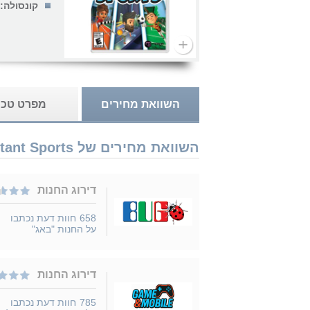
קונסולה:
השוואת מחירים
מפרט טכנ
השוואת מחירים של Nintendo Switch Instant Sports נמכר ב 5 חנויות
דירוג החנות
658
חוות דעת נכתבו
על החנות "באג"
דירוג החנות
785
חוות דעת נכתבו