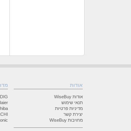
אודות
מדר
אודות WiseBuy
GRUNDIG
תנאי שימוש
Haier (האיי
מדיניות פרטיות
Toshiba (
יצירת קשר
HITACHI 
מחויבות WiseBuy
anasonic