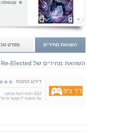
קונסולה:
השוואת מחירים
מפרט טכנ
השוואת מחירים של Nintendo Switch Saints Row IV: Re-Elected נמכר ב 1 חנויות
דירוג החנות
622
חוות דעת נכתבו
על החנות "דוקטור צ'יפ"