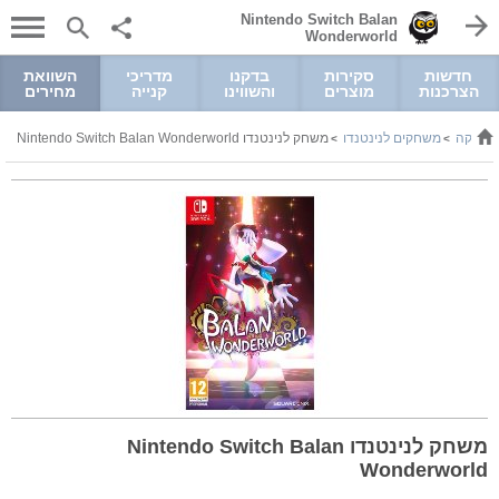
Nintendo Switch Balan
Wonderworld
חדשות
סקירות
בדקנו
מדריכי
השוואת
הצרכנות
מוצרים
והשווינו
קנייה
מחירים
רוניקה
משחקים לנינטנדו
משחק לנינטנדו Nintendo Switch Balan Wonderworld
>
>
משחק לנינטנדו Nintendo Switch Balan
Wonderworld