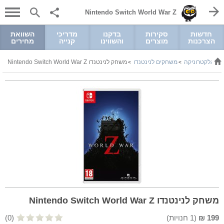
Nintendo Switch World War Z
חדשות
סקירות
בדקנו
מדריכי
השוואת
הצרכנות
מוצרים
והשווינו
קנייה
מחירים
ל ואלקטרוניקה
משחקים לנינטנדו
משחק לנינטנדו Nintendo Switch World War Z
>
>
משחק לנינטנדו Nintendo Switch World War Z
199
₪
(
1
חנויות)
(0)