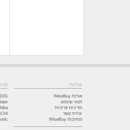
אודות
מדר
אודות WiseBuy
GRUNDIG
תנאי שימוש
Haier (האיי
מדיניות פרטיות
Toshiba (
יצירת קשר
HITACHI 
מחויבות WiseBuy
anasonic