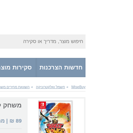
חיפוש מוצר, מדריך או סקירה
חדשות הצרכנות
סקירות מוצר
WiseBuy
חשמל ואלקטרוניקה
השוואת מחירים משחק
>
>
משחק לנינטנדו r Football
89
₪
| מ