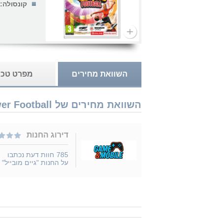
קונסולה:
השוואת מחירים
מפרט טכנ
השוואת מחירים של Nintendo Switch Street Power Football נמכר ב 1 חנויות
דירוג החנות
785
חוות דעת נכתבו
על החנות "גיים מובייל"