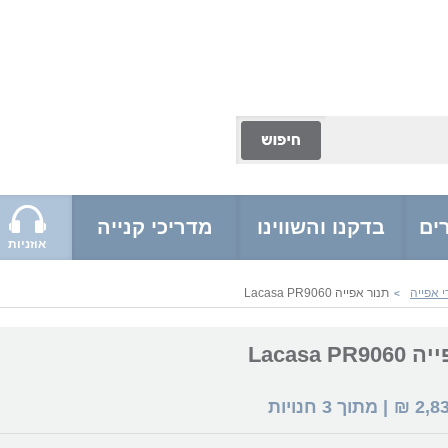
ים
בדקנו והשווינו
מדריכי קנייה
אוזניות
 אפייה
תנור אפייה Lacasa PR9060
>
Lacasa P
2,8
₪
| מתוך
3
חנויות