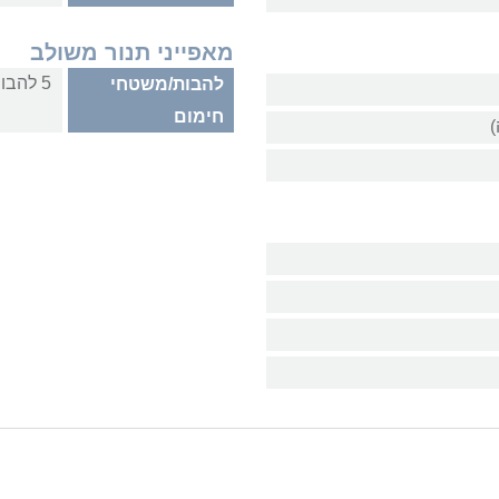
מאפייני תנור משולב
5 להבות גז
להבות/משטחי
חימום
)