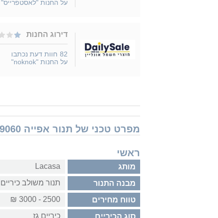
על החנות "לאסטפרייס"
דירוג החנות
82
חוות דעת נכתבו
על החנות "noknok"
מפרט טכני של תנור אפייה Lacasa PR9060
ראשי
Lacasa
מותג
תנור משולב כיריים
מבנה התנור
2500 - 3000 ₪
טווח מחירים
כיריים גז
סוג הכיריים