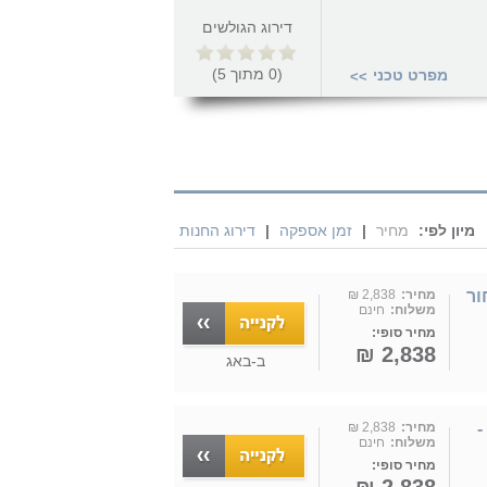
דירוג הגולשים
(
0
מתוך
5
)
מפרט טכני
>>
מיון לפי:
מחיר
|
זמן אספקה
|
דירוג החנות
LaCasa PR906 - שחור
מחיר:
2,838 ₪
משלוח:
חינם
מחיר סופי:
2,838 ₪
ב-
באג
תנור משולב כיריים גז - 5 להבות LaCasa דגם PR9060 -
מחיר:
2,838 ₪
משלוח:
חינם
מחיר סופי: