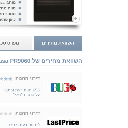
מותג:
asa
טווח מחי
מספר תא
כיוון פתי
השוואת מחירים
מפרט טכנ
השוואת מחירים של Lacasa PR9060 נמכר ב 3 חנויות
דירוג החנות
658
חוות דעת נכתבו
על החנות "באג"
דירוג החנות
0
חוות דעת נכתבו