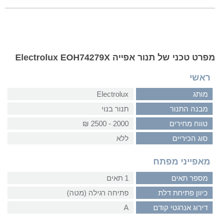
מפרט טכני של תנור אפייה Electrolux EOH74279X
ראשי
מותג
Electrolux
מבנה התנור
תנור בנוי
טווח מחירים
2000 - 2500 ₪
סוג הכיריים
ללא
מאפייני מפתח
מספר תאים
1 תאים
כיוון פתיחת דלת
פתיחה רגילה (מטה)
דירוג אנרגטי קודם
A