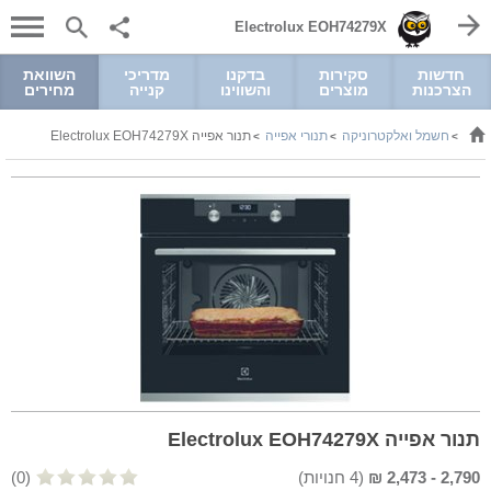
Electrolux EOH74279X
חדשות
סקירות
בדקנו
מדריכי
השוואת
הצרכנות
מוצרים
והשווינו
קנייה
מחירים
חשמל ואלקטרוניקה
תנורי אפייה
תנור אפייה Electrolux EOH74279X
>
>
>
תנור אפייה Electrolux EOH74279X
2,790
-
2,473
₪
(
4
חנויות)
(0)