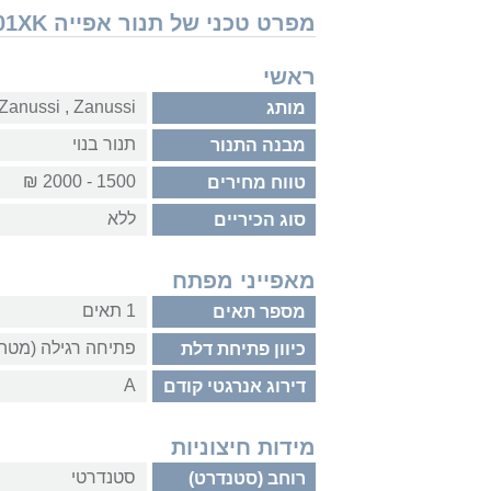
מפרט טכני של תנור אפייה Zanussi ZOB32701XK
ראשי
Zanussi‏ , ‏Zanussi‏ , ‏Zanussi
מותג
תנור בנוי
מבנה התנור
1500 - 2000 ₪
טווח מחירים
ללא
סוג הכיריים
מאפייני מפתח
1 תאים
מספר תאים
פתיחה רגילה (מטה
כיוון פתיחת דלת
A
דירוג אנרגטי קודם
מידות חיצוניות
סטנדרטי
רוחב (סטנדרט)