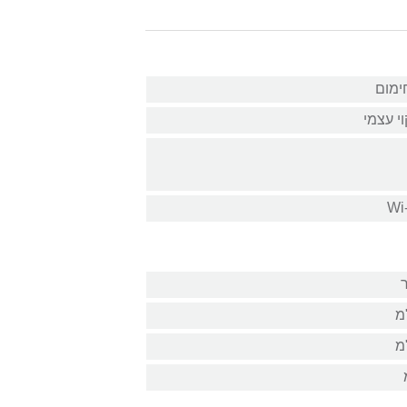
‏חימום
וי עצמי