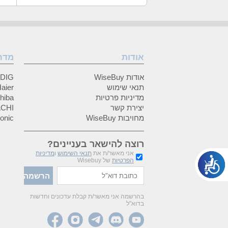
אודות
מדר
אודות WiseBuy
GRUNDIG
תנאי שימוש
Haier (האיי
מדיניות פרטיות
Toshiba (
יצירת קשר
HITACHI 
מחויבות WiseBuy
anasonic
רוצה להישאר בעניינים?
אני מאשר/ת את
תנאי השימוש
ו
מדיניות
הפרטיות
של Wisebuy
בהרשמה אני מאשר/ת קבלת עדכונים וחדשות
בדוא"ל