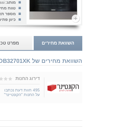
מותג:
...
טווח מחי
מספר תא
כיוון פתי
השוואת מחירים
מפרט טכנ
השוואת מחירים של Zanussi ZOB32701XK נמכר ב 1 חנויות
דירוג החנות
495
חוות דעת נכתבו
על החנות "הקונטיינר"