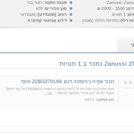
Zanussi, Zanussi
מבנה התנור:
תנור בנוי
רים:
1500 - 2000 ₪
סוג הכיריים:
ללא
ים:
1 תאים
רוחב (סטנדרט):
סטנדרטי
חת דלת:
פתיחה רגילה (מטה)...
דירוג אנרגטי קודם:
A
י
תנור אפיה נירוסטה דגם ZOB32701XK זנוסי
תנור אפיה בנוי נפח תא 74 ליטר בגימור נירוסטה Multiplus בעל גוף חימום
מעגלי לפיזור חום אחיד מאפשר לבישול...
עוד...
זמן אספקה
5 ימים