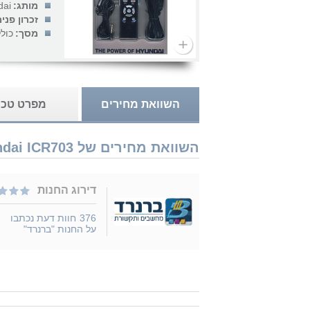
מותג:
dai
זכרון פנימ
מסך:
כול
השוואת מחירים
מפרט טכנ
השוואת מחירים של Hyundai ICR703 נמכר ב 1 חנויות
דירוג החנות
376
חוות דעת נכתבו
על החנות "ברנרד"