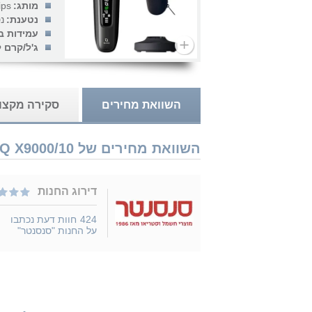
מותג:
ips
נטענת:
נ
עמידות ב
ג'ל/קרם 
השוואת מחירים
סקירה מקצו
השוואת מחירים של Philips i9000 Prestige SkinIQ X9000/10 נמכר ב 1 חנויות
דירוג החנות
424
חוות דעת נכתבו
על החנות "סנסנטר"