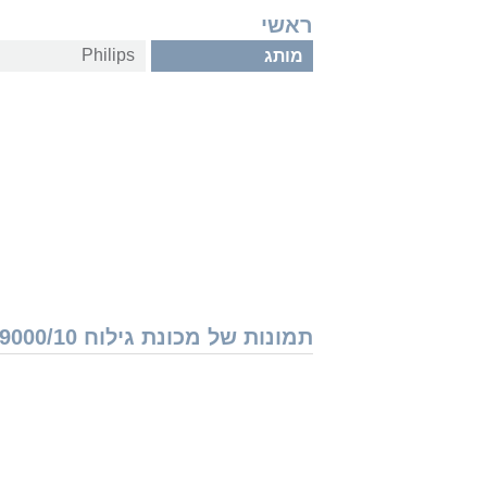
ראשי
Philips
מותג
תמונות של מכונת גילוח Philips i9000 Prestige SkinIQ X9000/10 פיליפס