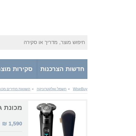
חיפוש מוצר, מדריך או סקירה
חדשות הצרכנות
סקירות מוצר
WiseBuy
חשמל ואלקטרוניקה
השוואת מחירים מכונו
>
>
מכונת גילוח estige SkinIQ X9000/10
1,590
₪
|