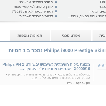
Phil
מספר ראשים:
3 ראשים
טענת
קוצץ פאות:
ללא קוצץ פאות
מים:
מלאה
תאריך כניסה לאתר:
7/2025
לחות:
גילוח עם ג'ל, גילוח...
שיטת הפעלה:
חשמלית
עית
מפרט טכני
תמונות נוספות
מכונת גילוח חשמלית לשימוש יבש ורטוב Philips PH
X9000/10 - שנתיים אחריות ע''י היבואן ה...
מסייע להתגלח בלחץ מיטבי דיוק מתקדם לגילוח צמוד יותר עוקב אחר קווי
המתאר של פניך מתכוונן בהתאם לזקן שלך...
עוד...
זמן אספקה
7 ימים