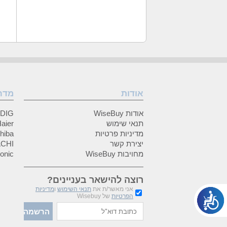
אודות
מדר
אודות WiseBuy
GRUNDIG
תנאי שימוש
Haier (האיי
מדיניות פרטיות
Toshiba (
יצירת קשר
HITACHI 
מחויבות WiseBuy
anasonic
רוצה להישאר בעניינים?
אני מאשר/ת את
תנאי השימוש
ו
מדיניות
הפרטיות
של Wisebuy