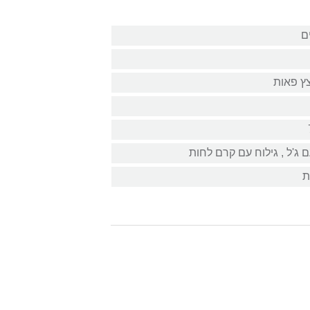
ץ פאות
 ג'ל‏ , ‏גילוח עם קרם לחות
ת