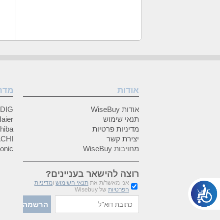
אודות
מדר
אודות WiseBuy
GRUNDIG
תנאי שימוש
Haier (האיי
מדיניות פרטיות
Toshiba (
יצירת קשר
HITACHI 
מחויבות WiseBuy
anasonic
רוצה להישאר בעניינים?
אני מאשר/ת את
תנאי השימוש
ו
מדיניות
הפרטיות
של Wisebuy