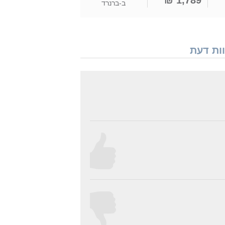
1,789 ₪
ב-
ברנרד