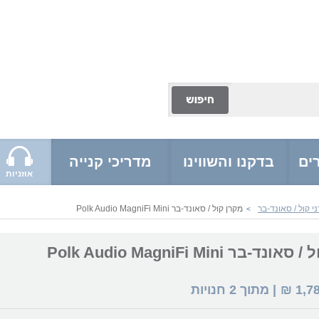
ים
בדקנו והשווינו
מדריכי קנייה
אוזניות
 קול / סאונד-בר
מקרן קול / סאונד-בר Polk Audio MagniFi Mini
>
-בר Polk Audio MagniFi Mini
1,7
₪
| מתוך
2
חנויות