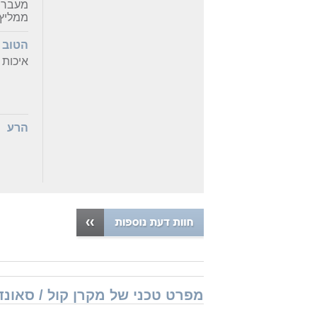
מעבר 
ממליץ 
הטוב
איכות 
הרע
מפרט טכני של מקרן קול / סאונד-בר dio MagniFi Mini