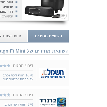
טווח מחי
ערוצים:
1
רדיו מובנ
יציאות:
I
השוואת מחירים
חוות דעת גו
השוואת מחירים של Polk Audio MagniFi Mini נמכר ב 2 חנויות
דירוג החנות
1078
חוות דעת נכתבו
על החנות "חשמל נטו"
דירוג החנות
376
חוות דעת נכתבו