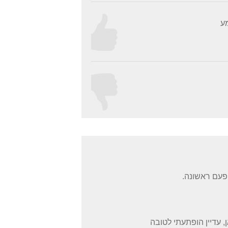
מע
 עדיין הופתעתי לטובה