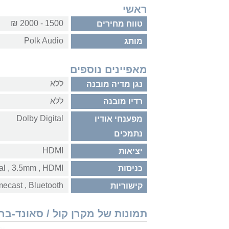
ראשי
1500 - 2000 ₪
טווח מחירים
Polk Audio
מותג
מאפיינים נוספים
ללא
נגן מדיה מובנה
ללא
רדיו מובנה
Dolby Digital
מפענחי אודיו
נתמכים
HDMI
יציאות
HDMI‏ , ‏3.5mm‏ , ‏optical
כניסות
Bluetooth‏ , ‏Chromecast
קישוריות
תמונות של מקרן קול / סאונד-בר olk Audio MagniFi Mini