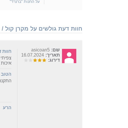
על החנות "ברנרד"
חוות דעת גולשים על מקרן קול / סאונד-בר Polk Audio MagniFi Mini
שם:
asicoan5
חוות 
תאריך:
16.07.2024
צפיתי 
דירוג:
איכות בנוני
הטוב
התקנה 
הרע