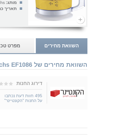
מותג:
chs
תאריך כנ
השוואת מחירים
מפרט טכנ
השוואת מחירים של Sachs EF1086 נמכר ב 1 חנויות
דירוג החנות
495
חוות דעת נכתבו
על החנות "הקונטיינר"