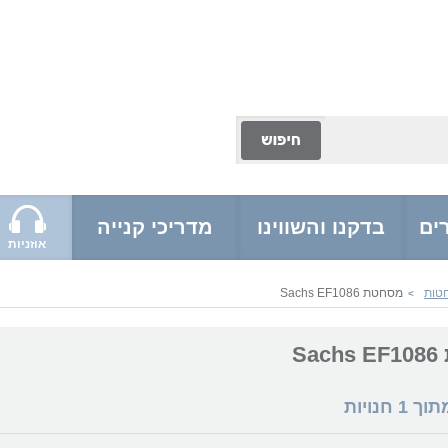
ים
בדקנו והשווינו
מדריכי קנייה
אוזניות
טות
מסחטת Sachs EF1086
>
Sa
מתוך
1
חנויות