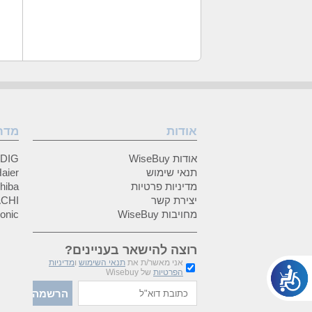
אודות
מדר
אודות WiseBuy
GRUNDIG
תנאי שימוש
Haier (האיי
מדיניות פרטיות
Toshiba (
יצירת קשר
HITACHI 
מחויבות WiseBuy
anasonic
רוצה להישאר בעניינים?
אני מאשר/ת את
תנאי השימוש
ו
מדיניות
הפרטיות
של Wisebuy