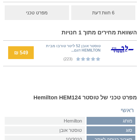
6 חוות דעת
מפרט טכני
השוואת מחירים מתוך 1 חנויות
טוסטר אובן 52 ליטר טורבו מבית
HEMILTON דגם...
549 ₪
(223)
מפרט טכני של טוסטר Hemilton HEM124
ראשי
מותג
Hemilton
סוג
טוסטר אובן
תאריך כניסה לאתר
10/2010