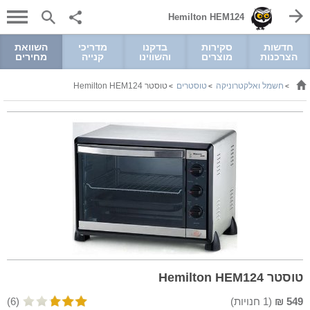
Hemilton HEM124
חדשות
סקירות
בדקנו
מדריכי
השוואת
הצרכנות
מוצרים
והשווינו
קנייה
מחירים
חשמל ואלקטרוניקה
טוסטרים
טוסטר Hemilton HEM124
>
>
>
טוסטר Hemilton HEM124
549
₪
(
1
חנויות)
(6)