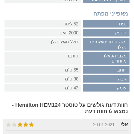
מאפייני מפתח
נפח
52 ליטר
הספק
2000 וואט
מגש פירורים/שמנים
כולל מגש נשלף
נשלף
מצבי הפעלה
טורבו
מיוחדים
רוחב
55 ס"מ
גובה
38 ס"מ
עומק
43 ס"מ
חוות דעת גולשים על טוסטר Hemilton HEM124 -
נמצאו 6 חוות דעת
אלי
20.01.2021