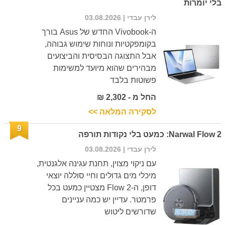
בלי יומרות
לירן עבדי
| 03.08.2026
ה-Vivobook החדש של Asus בורך
בקומפקטיות ונוחות שימוש גבוהה,
אבל התצוגה הבסיסית והביצועים
מבהירים שהוא מיועד למשימות
פשוטות בלבד
החל מ - 2,302 ₪
לסקירה המלאה >>
9
Narwal Flow 2: כמעט בלי נקודות תורפה
לירן עבדי
| 03.08.2026
עם ניקוי מצוין, תחנת עגינה אלגנטית,
מיכלי מים גדולים וחיי סוללה יוצאי
דופן, ה-Flow 2 מצטיין כמעט בכל
פרמטר. עדיין יש כמה עניינים
שדורשים ליטוש