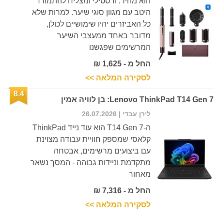
הוא מהיר, ורסטילי ומצליח להתמודד
היטב עם מגוון סוגי שיער. למרות שלא
כל האביזרים יהיו שימושיים לכולן,
מדובר באחד ממעצבי השיער
המרשימים שפגשנו
החל מ - 1,625 ₪
לסקירה המלאה >>
8.4
Lenovo ThinkPad T14 Gen 7: בן לוויה אמין
לירן עבדי
| 26.07.2026
ה-T14 Gen 7 הוא עוד נייד ThinkPad
קלאסי שמספק חוויית עבודה מצוינת
עם ביצועים מרשימים, אבטחה
מתקדמת וניידות גבוהה - המסך נשאר
מאחור
החל מ - 7,316 ₪
לסקירה המלאה >>