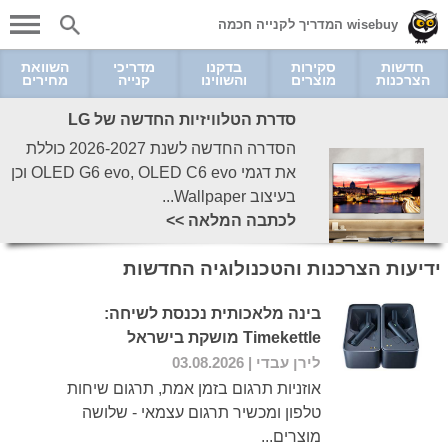
wisebuy המדריך לקנייה חכמה
חדשות
סקירות
בדקנו
מדריכי
השוואת
הצרכנות
מוצרים
והשווינו
קנייה
מחירים
סדרת הטלוויזיות החדשה של LG
הסדרה החדשה לשנת 2026-2027 כוללת
את דגמי OLED G6 evo, OLED C6 evo וכן
בעיצוב Wallpaper...
לכתבה המלאה >>
ידיעות הצרכנות והטכנולוגיה החדשות
בינה מלאכותית נכנסת לשיחה:
Timekettle מושקת בישראל
לירן עבדי
| 03.08.2026
אוזניות תרגום בזמן אמת, תרגום שיחות
טלפון ומכשיר תרגום עצמאי - שלושה
מוצרים...