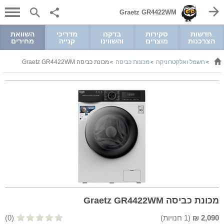
Graetz GR4422WM
חדשות
סקירות
בדקנו
מדריכי
השוואת
הצרכנות
מוצרים
והשווינו
קנייה
מחירים
חשמל ואלקטרוניקה
מכונות כביסה
מכונת כביסה Graetz GR4422WM
>
>
>
מכונת כביסה Graetz GR4422WM
2,090
₪
(
1
חנויות)
(0)