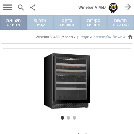
Winebar VI46D
חדשות
סקירות
בדקנו
מדריכי
השוואת
הצרכנות
מוצרים
והשווינו
קנייה
מחירים
חשמל ואלקטרוניקה
מקררי יין
מקרר יין Winebar VI46D
>
>
>