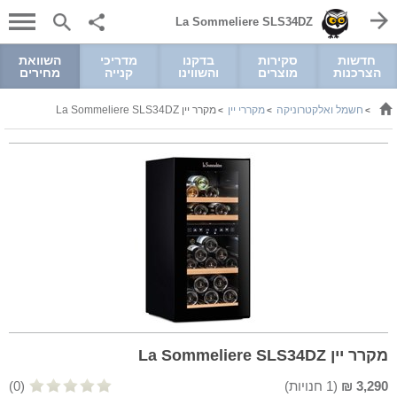
La Sommeliere SLS34DZ
חדשות
סקירות
בדקנו
מדריכי
השוואת
הצרכנות
מוצרים
והשווינו
קנייה
מחירים
חשמל ואלקטרוניקה
מקררי יין
מקרר יין La Sommeliere SLS34DZ
>
>
>
מקרר יין La Sommeliere SLS34DZ
3,290
₪
(
1
חנויות)
(0)