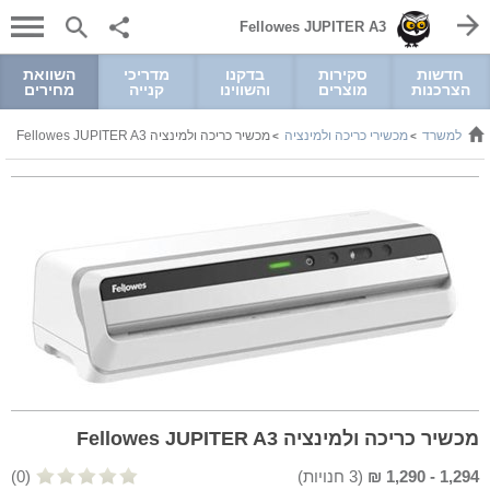
Fellowes JUPITER A3
חדשות
סקירות
בדקנו
מדריכי
השוואת
הצרכנות
מוצרים
והשווינו
קנייה
מחירים
 לגן ולמשרד
מכשירי כריכה ולמינציה
מכשיר כריכה ולמינציה Fellowes JUPITER A3
>
>
מכשיר כריכה ולמינציה Fellowes JUPITER A3
1,294
-
1,290
₪
(
3
חנויות)
(0)