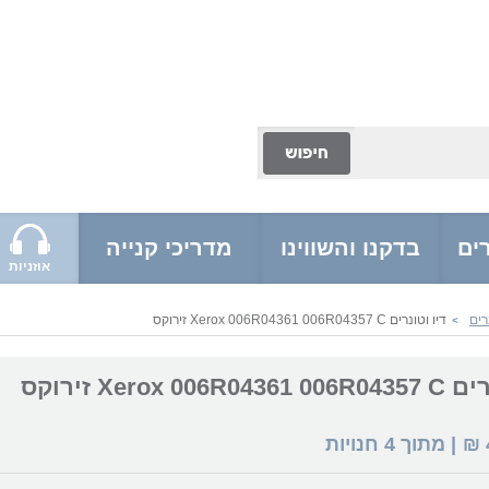
ים
בדקנו והשווינו
מדריכי קנייה
אוזניות
רים
דיו וטונרים Xerox 006R04361 006R04357 C זירוקס
>
Xerox 006 זירוקס
₪
| מתוך
4
חנויות