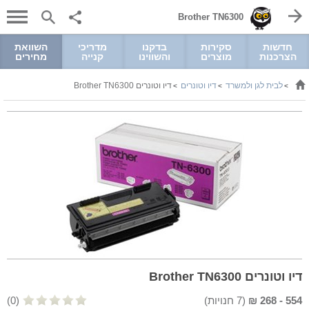
Brother TN6300
חדשות
סקירות
בדקנו
מדריכי
השוואת
הצרכנות
מוצרים
והשווינו
קנייה
מחירים
לבית לגן ולמשרד
דיו וטונרים
דיו וטונרים Brother TN6300
>
>
>
דיו וטונרים Brother TN6300
554
-
268
₪
(
7
חנויות)
(0)