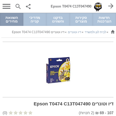
Epson T0474 C13T047490
חדשות
סקירות
בדקנו
מדריכי
השוואת
הצרכנות
מוצרים
והשווינו
קנייה
מחירים
לבית לגן ולמשרד
דיו וטונרים
דיו וטונרים Epson T0474 C13T047490
>
>
>
דיו וטונרים Epson T0474 C13T047490
107
-
69
₪
(
2
חנויות)
(0)