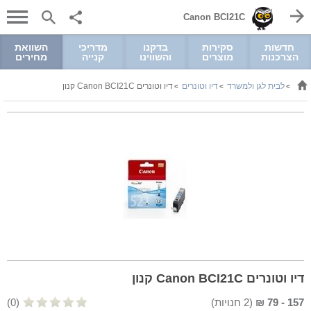
Canon BCI21C
חדשות
סקירות
בדקנו
מדריכי
השוואת
הצרכנות
מוצרים
והשווינו
קנייה
מחירים
לבית לגן ולמשרד
דיו וטונרים
דיו וטונרים Canon BCI21C קנון
>
>
>
דיו וטונרים Canon BCI21C קנון
157
-
79
₪
(
2
חנויות)
(0)