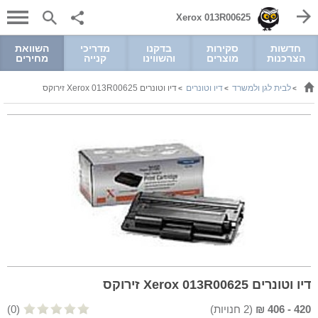
Xerox 013R00625
חדשות
סקירות
בדקנו
מדריכי
השוואת
הצרכנות
מוצרים
והשווינו
קנייה
מחירים
לבית לגן ולמשרד
דיו וטונרים
דיו וטונרים Xerox 013R00625 זירוקס
>
>
>
דיו וטונרים Xerox 013R00625 זירוקס
420
-
406
₪
(
2
חנויות)
(0)