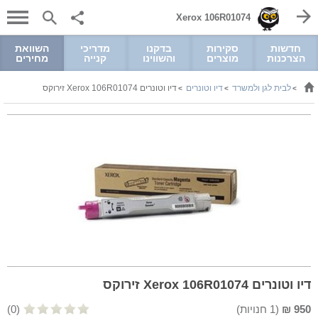
Xerox 106R01074
חדשות
סקירות
בדקנו
מדריכי
השוואת
הצרכנות
מוצרים
והשווינו
קנייה
מחירים
לבית לגן ולמשרד
דיו וטונרים
דיו וטונרים Xerox 106R01074 זירוקס
>
>
>
דיו וטונרים Xerox 106R01074 זירוקס
950
₪
(
1
חנויות)
(0)