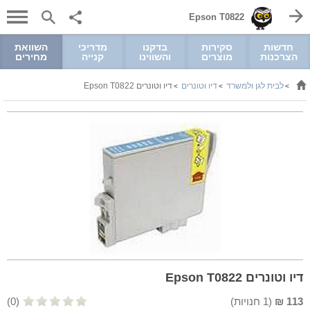
Epson T0822
חדשות
סקירות
בדקנו
מדריכי
השוואת
הצרכנות
מוצרים
והשווינו
קנייה
מחירים
לבית לגן ולמשרד
דיו וטונרים
דיו וטונרים Epson T0822
>
>
>
דיו וטונרים Epson T0822
113
₪
(
1
חנויות)
(0)