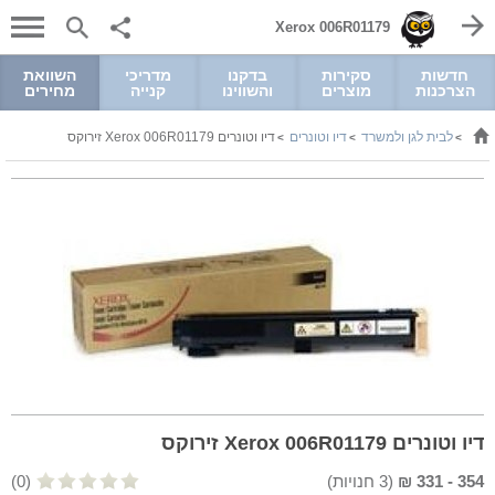
Xerox 006R01179
חדשות
סקירות
בדקנו
מדריכי
השוואת
הצרכנות
מוצרים
והשווינו
קנייה
מחירים
לבית לגן ולמשרד
דיו וטונרים
דיו וטונרים Xerox 006R01179 זירוקס
>
>
>
דיו וטונרים Xerox 006R01179 זירוקס
354
-
331
₪
(
3
חנויות)
(0)