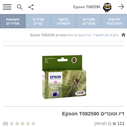
Epson T082590
חדשות
סקירות
בדקנו
מדריכי
השוואת
הצרכנות
מוצרים
והשווינו
קנייה
מחירים
לבית לגן ולמשרד
דיו וטונרים
דיו וטונרים Epson T082590
>
>
>
דיו וטונרים Epson T082590
113
₪
(
1
חנויות)
(0)