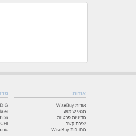
אודות
מדר
אודות WiseBuy
GRUNDIG
תנאי שימוש
Haier (האיי
מדיניות פרטיות
Toshiba (
יצירת קשר
HITACHI 
מחויבות WiseBuy
anasonic