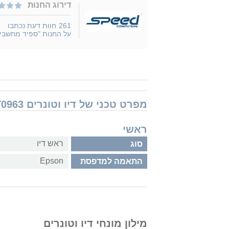
דירוג החנות
261
חוות דעת נכתבו
על החנות "ספיד מחשבי
מפרט טכני של דיו וטונרים Epson T0963
ראשי
ראש דיו
סוג
Epson
התאמה למדפסת
מילון מונחי דיו וטונרים