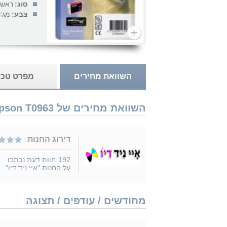
סוג:
ראש 
צבע:
מג'נ
השוואת מחירים
מפרט טכנ
השוואת מחירים של Epson T0963 נמכר ב 1 חנויות
דירוג החנות
192
חוות דעת נכתבו
על החנות "איי ניד דיו"
מחודשים / עודפים / תצוגה