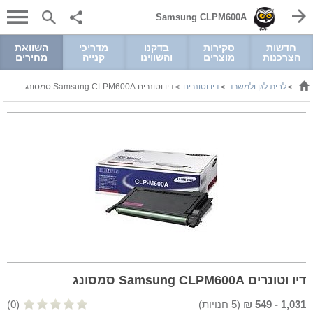
Samsung CLPM600A
חדשות
סקירות
בדקנו
מדריכי
השוואת
הצרכנות
מוצרים
והשווינו
קנייה
מחירים
לבית לגן ולמשרד
דיו וטונרים
דיו וטונרים Samsung CLPM600A סמסונג
>
>
>
דיו וטונרים Samsung CLPM600A סמסונג
1,031
-
549
₪
(
5
חנויות)
(0)