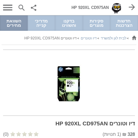
HP 920XL CD975AN
חדשות
סקירות
בדקנו
מדריכי
השוואת
הצרכנות
מוצרים
והשווינו
קנייה
מחירים
לבית לגן ולמשרד
דיו וטונרים
דיו וטונרים HP 920XL CD975AN
>
>
>
דיו וטונרים HP 920XL CD975AN
328
₪
(
1
חנויות)
(0)