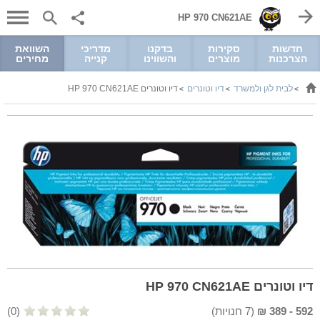
HP 970 CN621AE
חדשות
סקירות
בדקנו
מדריכי
השוואת
הצרכנות
מוצרים
והשווינו
קנייה
מחירים
לבית לגן ולמשרד
דיו וטונרים
דיו וטונרים HP 970 CN621AE
>
>
>
דיו וטונרים HP 970 CN621AE
592
-
389
₪
(
7
חנויות)
(0)