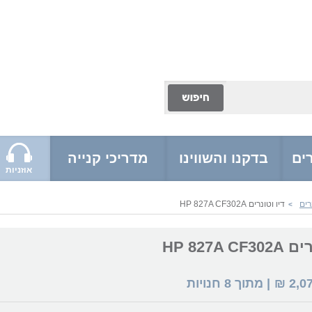
ים
בדקנו והשווינו
מדריכי קנייה
אוזניות
רים
דיו וטונרים HP 827A CF302A
>
HP 827A C
2,0
₪
| מתוך
8
חנויות