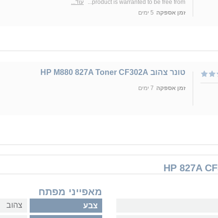
product is warranted to be free from...
עוד...
זמן אספקה
5 ימים
טונר צהוב HP M880 827A Toner CF302A
זמן אספקה
7 ימים
מאפייני מפתח
צהוב
צבע