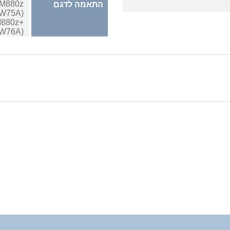
w M880z
התאמה לדגם
 M880z+
A2W76A)