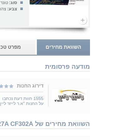
סוג:
טונר
צבע:
צהו
השוואת מחירים
מפרט טכנ
מודעה פרסומית
דירוג החנות
1555
חוות דעת נכתבו
על החנות "א.ר לייזר ליין"
השוואת מחירים של HP 827A CF302A נמכר ב 8 חנויות