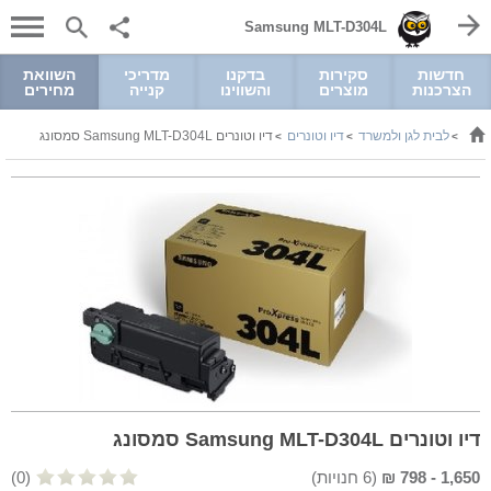
Samsung MLT-D304L
חדשות
סקירות
בדקנו
מדריכי
השוואת
הצרכנות
מוצרים
והשווינו
קנייה
מחירים
לבית לגן ולמשרד
דיו וטונרים
דיו וטונרים Samsung MLT-D304L סמסונג
>
>
>
דיו וטונרים Samsung MLT-D304L סמסונג
1,650
-
798
₪
(
6
חנויות)
(0)