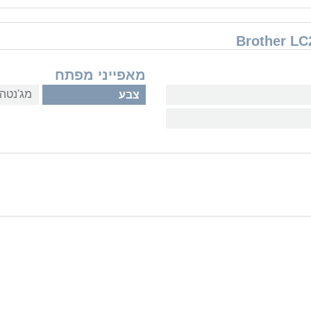
מאפייני מפתח
מג'נטה 
צבע