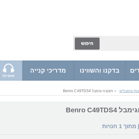
ים
בדקנו והשווינו
מדריכי קנייה
אוזניות
ות וגימבלים
חצובה וגימבל Benro C49TDS4
>
Benro C49TDS
 מתוך
1
חנויות