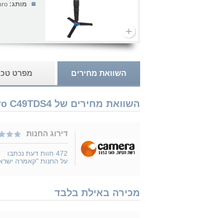
מותג:
nro
השוואת מחירים
מפרט טכנ
השוואת מחירים של Benro C49TDS4 נמכר ב 1 חנויות
דירוג החנות
472
חוות דעת נכתבו
על החנות "קאמרה ישרא
מכירה באילת בלבד