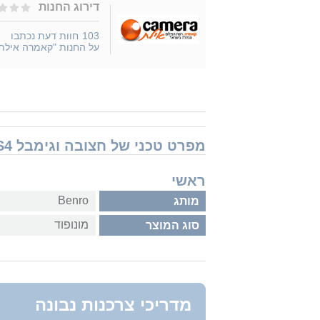
דירוג החנות
103
חוות דעת נכתבו
על החנות "קאמרה אילת
מפרט טכני של חצובה וגימבל Benro C49TDS4
ראשי
Benro
מותג
מונופוד
סוג המוצר
מדריכי צרכנות נבונה