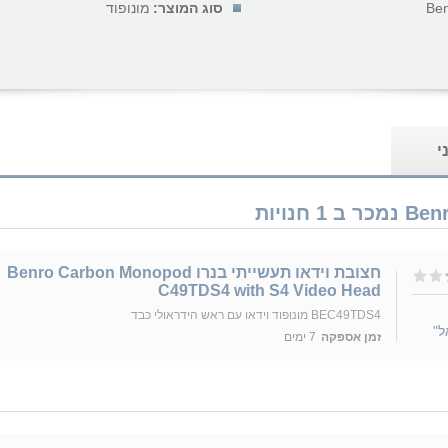
Be
סוג המוצר:
מונופוד
י
חצובת וידאו תעשייתי בנרו Benro Carbon Monopod
C49TDS4 with S4 Video Head
BEC49TDS4 מונופוד וידאו עם ראש הידראולי כבד
ל"
זמן אספקה
7 ימים