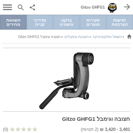
Gitzo GHFG1
חדשות
סקירות
בדקנו
מדריכי
השוואת
הצרכנות
מוצרים
והשווינו
קנייה
מחירים
חשמל ואלקטרוניקה
חצובות וגימבלים
חצובה וגימבל Gitzo GHFG1
>
>
>
חצובה וגימבל Gitzo GHFG1
3,481
-
3,420
₪
(
2
חנויות)
(0)