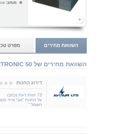
מותג:
ice
השוואת מחירים
מפרט טכנ
השוואת מחירים של Vortice VORTRONIC 50 נמכר ב 1 חנויות
דירוג החנות
73
חוות דעת נכתבו
על החנות "אבי אייר מוצר
חשמל "