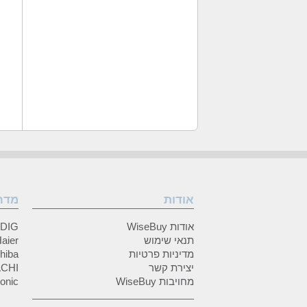
אודות
מדר
אודות WiseBuy
GRUNDIG
תנאי שימוש
Haier (האיי
מדיניות פרטיות
Toshiba (
יצירת קשר
HITACHI 
מחויבות WiseBuy
anasonic