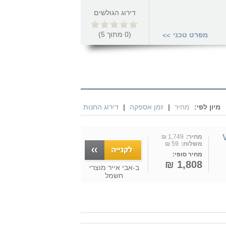
דירוג הגולשים
(
0
מתוך
5
)
מפרט טכני
>>
מיון לפי:
מחיר
|
זמן אספקה
|
דירוג החנות
Vo
מחיר:
1,749 ₪
משלוח:
59 ₪
מחיר סופי:
1,808 ₪
ב-
אבי אייר מוצרי
חשמל