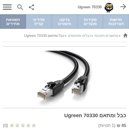
Ugreen 70330
חדשות
סקירות
בדקנו
מדריכי
השוואת
הצרכנות
מוצרים
והשווינו
קנייה
מחירים
מחשבים ותוכנות
כבלים ומתאמים
כבל ומתאם Ugreen 70330
>
>
>
כבל ומתאם Ugreen 70330
85
₪
(
1
חנויות)
(0)