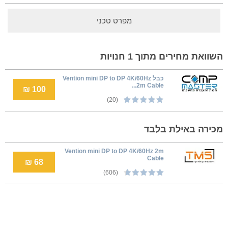
מפרט טכני
השוואת מחירים מתוך 1 חנויות
כבל Vention mini DP to DP 4K/60Hz
2m Cable...
100 ₪
(20)
מכירה באילת בלבד
Vention mini DP to DP 4K/60Hz 2m
Cable
68 ₪
(606)