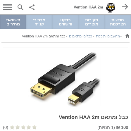
Vention HAA 2m
חדשות
סקירות
בדקנו
מדריכי
השוואת
הצרכנות
מוצרים
והשווינו
קנייה
מחירים
מחשבים ותוכנות
כבלים ומתאמים
כבל ומתאם Vention HAA 2m
>
>
>
כבל ומתאם Vention HAA 2m
100
₪
(
1
חנויות)
(0)