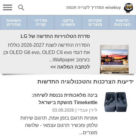
wisebuy המדריך לקנייה חכמה
חדשות
סקירות
בדקנו
מדריכי
השוואת
הצרכנות
מוצרים
והשווינו
קנייה
מחירים
סדרת הטלוויזיות החדשה של LG
הסדרה החדשה לשנת 2026-2027 כוללת
את דגמי OLED G6 evo, OLED C6 evo וכן
בעיצוב Wallpaper...
לכתבה המלאה >>
ידיעות הצרכנות והטכנולוגיה החדשות
בינה מלאכותית נכנסת לשיחה:
Timekettle מושקת בישראל
לירן עבדי
| 03.08.2026
אוזניות תרגום בזמן אמת, תרגום שיחות
טלפון ומכשיר תרגום עצמאי - שלושה
מוצרים...