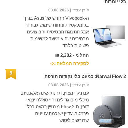
בלי יומרות
לירן עבדי
| 03.08.2026
ה-Vivobook החדש של Asus בורך
בקומפקטיות ונוחות שימוש גבוהה,
אבל התצוגה הבסיסית והביצועים
מבהירים שהוא מיועד למשימות
פשוטות בלבד
החל מ - 2,302 ₪
לסקירה המלאה >>
9
Narwal Flow 2: כמעט בלי נקודות תורפה
לירן עבדי
| 03.08.2026
עם ניקוי מצוין, תחנת עגינה אלגנטית,
מיכלי מים גדולים וחיי סוללה יוצאי
דופן, ה-Flow 2 מצטיין כמעט בכל
פרמטר. עדיין יש כמה עניינים
שדורשים ליטוש