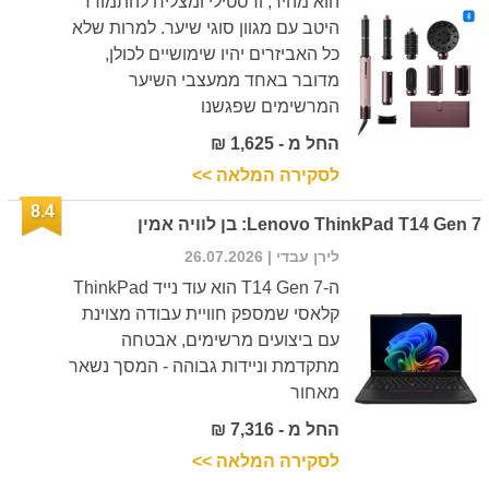
הוא מהיר, ורסטילי ומצליח להתמודד
היטב עם מגוון סוגי שיער. למרות שלא
כל האביזרים יהיו שימושיים לכולן,
מדובר באחד ממעצבי השיער
המרשימים שפגשנו
החל מ - 1,625 ₪
לסקירה המלאה >>
8.4
Lenovo ThinkPad T14 Gen 7: בן לוויה אמין
לירן עבדי
| 26.07.2026
ה-T14 Gen 7 הוא עוד נייד ThinkPad
קלאסי שמספק חוויית עבודה מצוינת
עם ביצועים מרשימים, אבטחה
מתקדמת וניידות גבוהה - המסך נשאר
מאחור
החל מ - 7,316 ₪
לסקירה המלאה >>