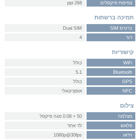
צפיפות פיקסלים
268 ppi
תמיכה ברשתות
כרטיס SIM
Dual SIM
דור
4
קישוריות
WiFi
כולל
5.1
Bluetooth
GPS
כולל
NFC
אופציונאלי
צילום
מצלמה
50 + 0.08 מגה פיקסל
פלאש
לד אחד
וידאו
1080p@30fps